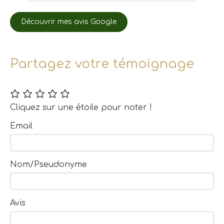
tre
bientôt et avec un grand plaisir !
us
Anne-Lise
Découvrir mes avis Google
Partagez votre témoignage
Cliquez sur une étoile pour noter !
Email
Nom/Pseudonyme
Avis