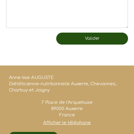
Valider
Anne-lise AUGUSTE
Diététicienne-nutritionniste Auxerre, Chevannes,
Charbuy et Joigny
7 Place de l'Arquebuse
89000
Auxerre
France
Afficher le téléphone