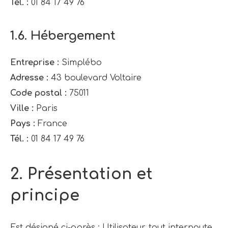
Tél. :
01 84 17 49 76
1.6. Hébergement
Entreprise :
Simplébo
Adresse :
43 boulevard Voltaire
Code postal :
75011
Ville :
Paris
Pays :
France
Tél. :
01 84 17 49 76
2. Présentation et
principe
Est désigné ci-après : Utilisateur, tout internaute