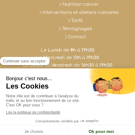
Nutrition cancer
Interventions et ateliers culinaires
Tarifs
Témoignages
Contact
Le
Lundi
de
8h
à
19h30
Le
Mercredi
de
13h
à
19h30
Le
Jeudi
et
Vendredi
de
16h30
à
19h30
Le
Samedi
de
8h
à
18h
Plan du site
Mentions légales
Création et référencement du site par Simplébo
Site créé grâce à
Madietenligne