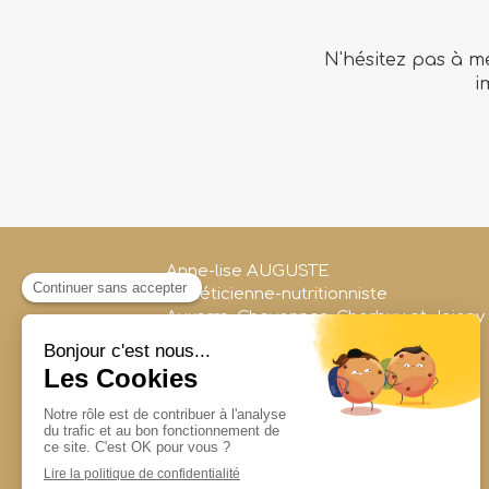
N'hésitez pas à m
i
Anne-lise AUGUSTE
Diététicienne-nutritionniste
Auxerre, Chevannes, Charbuy et Joigny
7 Place de l'Arquebuse
89000
Auxerre
France
Afficher le téléphone
Prendre rendez-vous