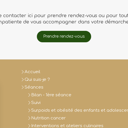
e contacter ici pour prendre rendez-vous ou pour toute
mpatiente de vous accompagner dans votre démarche
Prendre rendez-vous
Accueil
Qui suis-je ?
Séances
Bilan - 1ère séance
Suivi
Surpoids et obésité des enfants et adolesce
Nutrition cancer
Interventions et ateliers culinaires