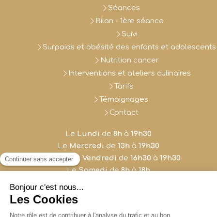
Séances
Bilan - 1ère séance
Suivi
Surpoids et obésité des enfants et adolescents
Nutrition cancer
Interventions et ateliers culinaires
Tarifs
Témoignages
Contact
Le
Lundi
de
8h
à
19h30
Le
Mercredi
de
13h
à
19h30
Le
Jeudi
et
Vendredi
de
16h30
à
19h30
Le
Samedi
de
8h
à
18h
Plan du site
Mentions légales